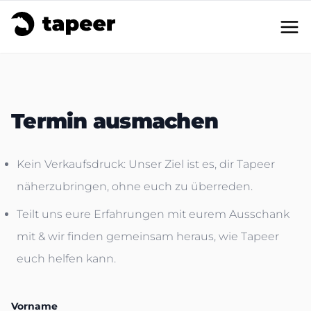
Produkte
Funktionsweise
Termin ausmachen
en
/
de
Kein Verkaufsdruck: Unser Ziel ist es, dir Tapeer
Kontakt aufnehmen
näherzubringen, ohne euch zu überreden.
Teilt uns eure Erfahrungen mit eurem Ausschank
mit & wir finden gemeinsam heraus, wie Tapeer
euch helfen kann.
Vorname